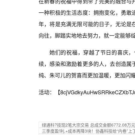
在新春的祝福中得到🌸了完美的融合与
一种积极的生活态度：拥抱变化，勇敢
年，将是充满无限可能的日子，无论是
向往，脚踏实地地去努力，就一定能够
她们的祝福，穿越了节日的喜庆，
续，感染和激励着更多的人，去创造属
纯、朱可儿的贺喜而更加温暖，更加闪
活动：【
8cjVGdkyAuHwSRRkeCZXbTJ
绿通科?技现2笔大宗交易 总成交金额6772.08万
三季度盈!利,+成本再降3块！协鑫科技给“内卷”上